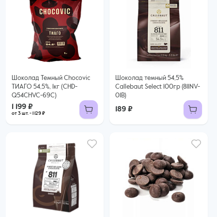
1 199 ₽
1 129 ₽ за шт. при заказе от 3 шт.
Купить оптом
Шоколад Темный Chocovic
Шоколад темный 54,5%
ТИАГО 54,5%, 1кг (CHD-
Callebaut Select 100гр (811NV-
Q54CHVC-69C)
01B)
1 199 ₽
189 ₽
от 3 шт. - 1 129 ₽