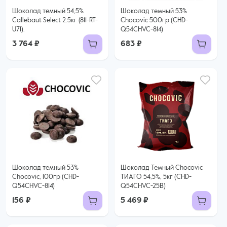
Шоколад темный 54,5%
Шоколад темный 53%
Callebaut Select 2.5кг (811-RT-
Chocovic 500гр (CHD-
U71).
Q54CHVC-814)
3 764 ₽
683 ₽
Шоколад темный 53%
Шоколад Темный Chocovic
Chocovic, 100гр (CHD-
ТИАГО 54,5%, 5кг (CHD-
Q54CHVC-814)
Q54CHVC-25В)
156 ₽
5 469 ₽