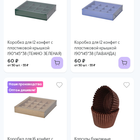
60 ₽
60 ₽
55 ₽ за шт. при заказе от 50 шт.
55 ₽ за шт. при заказе от 50 шт.
Купить оптом
Купить оптом
Коробка для 12 конфет с
Коробка для 12 конфет с
пластиковой крышкой
пластиковой крышкой
190*145*38 (ТЕМНО ЗЕЛЕНАЯ)
190*145*38 (ЛАВАНДА)
60 ₽
60 ₽
от 50 шт. - 55 ₽
от 50 шт. - 55 ₽
Наше производство
Оптом дешевле!
64 ₽
56 ₽ за шт. при заказе от 50 шт.
Купить оптом
Коробка для 16 конфет с
Капсулы бумажные