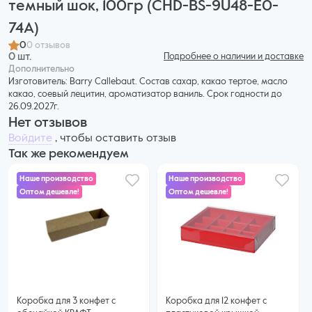
темный шок, 100гр (CHD-BS-9U48-E0-
74A)
0
0 отзывов
0 шт.
Подробнее о наличии и доставке
Дополнительнo
Изготовитель: Barry Callebaut. Состав сахар, какао тертое, масло
какао, соевый лецитин, ароматизатор ваниль. Срок годности до
26.09.2027г.
Нет отзывов
Войдите
, чтобы оставить отзыв
Так же рекомендуем
Наше производство
Наше производство
Оптом дешевле!
Оптом дешевле!
33 ₽
60 ₽
30 ₽ за шт. при заказе от 50 шт.
Купить оптом
55 ₽ за шт. при заказе от 50 шт.
Купить оптом
Коробка для 3 конфет с
Коробка для 12 конфет с