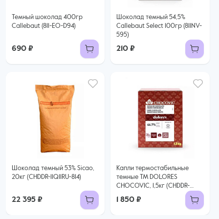
Темный шоколад 400гр
Шоколад темный 54,5%
Callebaut (811-EO-D94)
Callebaut Select 100гр (811NV-
595)
690 ₽
210 ₽
Шоколад темный 53% Sicao,
Капли термостабильные
20кг (CHDDR-11Q11RU-814)
темные TM DOLORES
CHOCOVIC, 1,5кг (CHDDR-
854CHVC-69B)
22 395 ₽
1 850 ₽