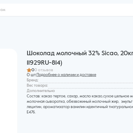
Шоколад молочный 32% Sicao, 20к
11929RU-814)
0
0 отзывов
0 шт.
Подробнее о наличии и доставке
Бренд:
Вес товара:
Дополнительнo
Состав: какао тертое, сахар, масло какао,сухое цельное м
молочная сыворотка, обезвожиный молочный жир, эмуль
лецитин, ароматизатор ванилин идентичный тнатуральном
Е476.