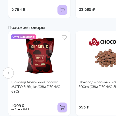
3 764 ₽
22 395 ₽
Похожие товары
Оптом дешевле!
Шоколад Молочный Chocovic
Шоколад молочный 32% Chocovi
МАТЕО 31,9%, 1кг (CHM-T13CHVC-
500гр (CHM-T13CHVC-81
69C)
1 099 ₽
595 ₽
от 3 шт. - 999 ₽