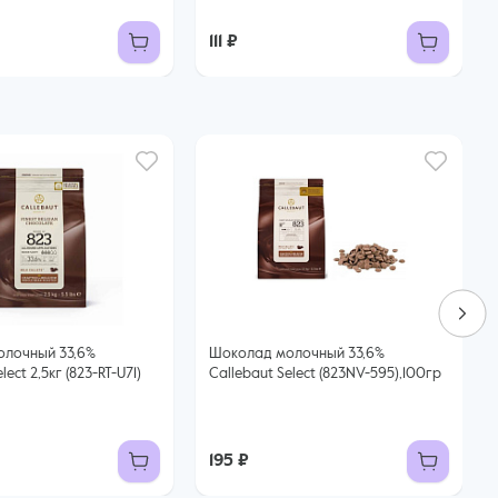
111 ₽
лочный 33,6%
Шоколад молочный 33,6%
lect 2,5кг (823-RT-U71)
Callebaut Select (823NV-595),100гр
195 ₽