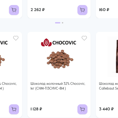
2 262 ₽
160 ₽
c,
Шоколад молочный 32% Chocovic,
Шоколад мо
4 )
1кг (CHM-T13CHVC-814 )
Callebaut Se
1 128 ₽
3 440 ₽