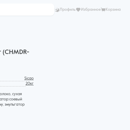
Профиль
Избранное
Корзина
г (CHMDR-
Sicao
20кг
олоко, сухая
гатор:соевый
у, эмульгатор