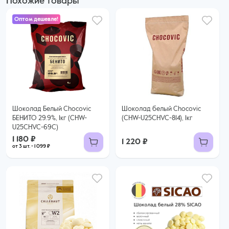
Похожие товары
Оптом дешевле!
1 180 ₽
1 099 ₽ за шт. при заказе от 3 шт.
Купить оптом
Шоколад Белый Chocovic
Шоколад белый Chocovic
БЕНИТО 29.9%, 1кг (CHW-
(CHW-U25CHVC-814), 1кг
U25CHVC-69C)
1 180 ₽
1 220 ₽
от 3 шт. - 1 099 ₽