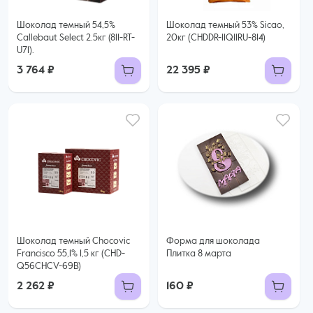
Шоколад темный 54,5%
Шоколад темный 53% Sicao,
Callebaut Select 2.5кг (811-RT-
20кг (CHDDR-11Q11RU-814)
U71).
3 764 ₽
22 395 ₽
Шоколад темный Chocovic
Форма для шоколада
Francisco 55,1% 1,5 кг (CHD-
Плитка 8 марта
Q56CHCV-69B)
2 262 ₽
160 ₽