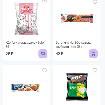
«Zerfer», маршмеллоу Solo,
Батончик Nut&Go кешью,
65 г
клубника глаз. 36 г
59 ₽
45 ₽