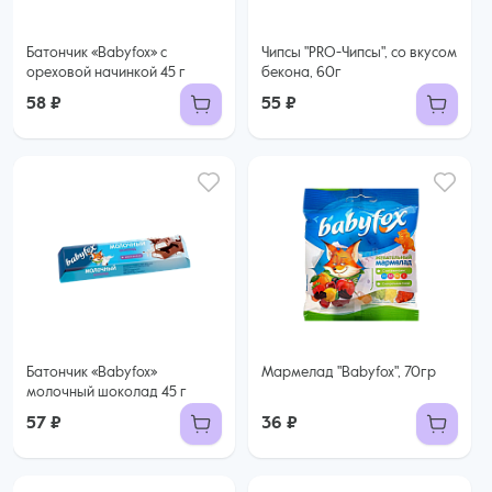
Батончик «Babyfox» с
Чипсы "PRO-Чипсы", со вкусом
ореховой начинкой 45 г
бекона, 60г
58 ₽
55 ₽
Батончик «Babyfox»
Мармелад "Babyfox", 70гр
молочный шоколад 45 г
57 ₽
36 ₽