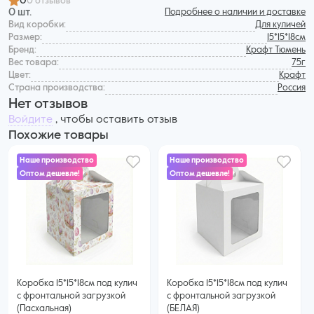
0
0 отзывов
0 шт.
Подробнее о наличии и доставке
Вид коробки:
Для куличей
Размер:
15*15*18см
Бренд:
Крафт Тюмень
Вес товара:
75г
Цвет:
Крафт
Страна производства:
Россия
Нет отзывов
Войдите
, чтобы оставить отзыв
Похожие товары
Наше производство
Наше производство
Оптом дешевле!
Оптом дешевле!
65 ₽
82 ₽
59 ₽ за шт. при заказе от 50 шт.
Купить оптом
80 ₽ за шт. при заказе от 50 шт.
Купить оптом
Коробка 15*15*18см под кулич
Коробка 15*15*18см под кулич
с фронтальной загрузкой
с фронтальной загрузкой
(Пасхальная)
(БЕЛАЯ)