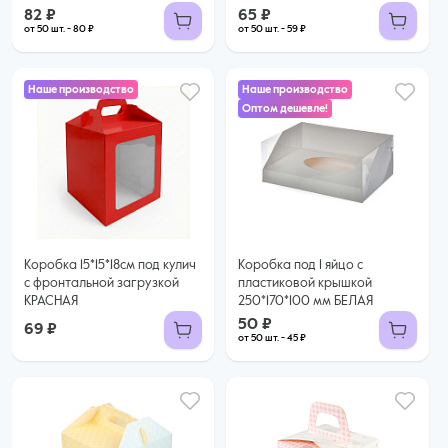
82 ₽
65 ₽
от 50 шт. - 80 ₽
от 50 шт. - 59 ₽
Наше производство
Наше производство
Оптом дешевле!
50 ₽
45 ₽ за шт. при заказе от 50 шт.
Купить оптом
Коробка 15*15*18см под кулич
Коробка под 1 яйцо с
с фронтальной загрузкой
пластиковой крышкой
КРАСНАЯ
250*170*100 мм БЕЛАЯ
50 ₽
69 ₽
от 50 шт. - 45 ₽