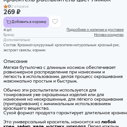
0
0 отзывов
269 ₽
Добавить в корзину
4 шт.
Подробнее о наличии и доставке
Бренд:
Натива кондитер
Дополнительнo
Состав: Крахмал кукурузный: красители натуральные: красный рис,
экстракт свеклы, кармин.
Описание
Мягкая бутылочка с длинным носиком обеспечивает
равномерное распределение при нанесении и
легкость в использовании, делая процесс окрашивания
максимально простым и быстрым.
Обычно эти распылители используется для
тонирования уже окрашенных изделий или для
нанесения на неокрашенные, для лёгкого окрашивания
(припудривания) с минимальным использованием
красящего вещества.
Сухой формат продукта гарантирует длительное хранен
Это универсальный краситель, наносится на
любой
крем, зефир, желе, мастику, шоколад
. Перед каждым