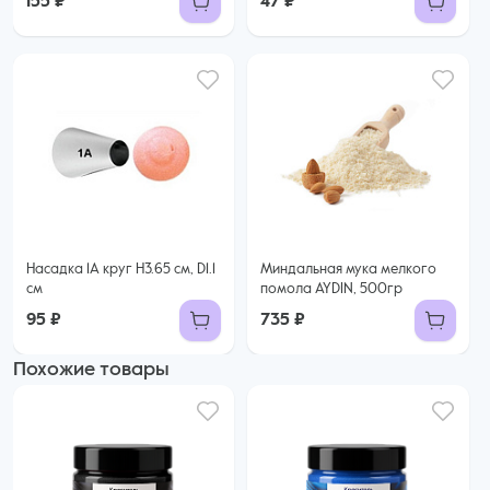
155 ₽
47 ₽
Насадка 1А круг H3.65 см, D1.1
Миндальная мука мелкого
см
помола AYDIN, 500гр
95 ₽
735 ₽
Похожие товары