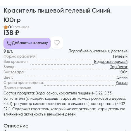
Краситель пищевой гелевый Синий,
100гр
0
0 отзывов
138 ₽
Добавить в корзину
9 шт.
Подробнее о наличии и доставке
Форма красителя:
Гелевый
Вид красителя:
Водорастворимый
Бренд:
Top Decor
Вес товара:
100г
Цвет:
Синий
Страна производства:
Россия
Дополнительнo
Состав продукта: Вода, сахар, красители пищевые (Е122, Е133),
загустители (глицерин, камедь гуаровая, камедь рожкового дерева,
Е1414), регулятор кислотности (кислота лимонная), консерванты (Е202,
Е211). Содержит краситель, который может оказывать отрицательное
влияние на активность и внимание детей.
Описание