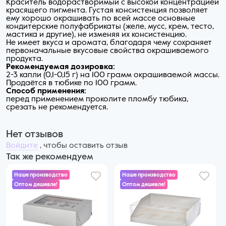
Краситель водорастворимый с высокой концентрацией
красящего пигмента. Густая консистенция позволяет
ему хорошо окрашивать по всей массе основные
кондитерские полуфабрикаты (желе, мусс, крем, тесто,
мастика и другие), не изменяя их консистенцию.
Не имеет вкуса и аромата, благодаря чему сохраняет
первоначальные вкусовые свойства окрашиваемого
продукта.
Рекомендуемая дозировка:
2-3 капли (0,1-0,15 г) на 100 грамм окрашиваемой массы.
Продаётся в тюбике по 100 грамм.
Способ применения:
перед применением проколите пломбу тюбика,
срезать не рекомендуется.
Нет отзывов
Войдите
, чтобы оставить отзыв
Так же рекомендуем
Наше производство
Наше производство
Оптом дешевле!
Оптом дешевле!
73 ₽
72 ₽
60 ₽ за шт. при заказе от 25 шт.
68 ₽ за шт. при заказе от 50 шт.