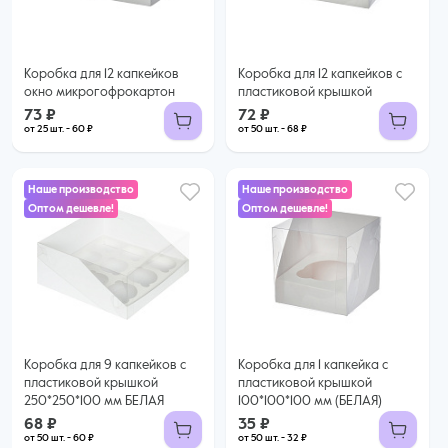
Купить оптом
Купить оптом
Коробка для 12 капкейков
Коробка для 12 капкейков с
окно микрогофрокартон
пластиковой крышкой
73 ₽
72 ₽
от 25 шт. - 60 ₽
от 50 шт. - 68 ₽
Наше производство
Наше производство
Оптом дешевле!
Оптом дешевле!
68 ₽
35 ₽
60 ₽ за шт. при заказе от 50 шт.
32 ₽ за шт. при заказе от 50 шт.
Купить оптом
Купить оптом
Коробка для 9 капкейков с
Коробка для 1 капкейка с
пластиковой крышкой
пластиковой крышкой
250*250*100 мм БЕЛАЯ
100*100*100 мм (БЕЛАЯ)
68 ₽
35 ₽
от 50 шт. - 60 ₽
от 50 шт. - 32 ₽