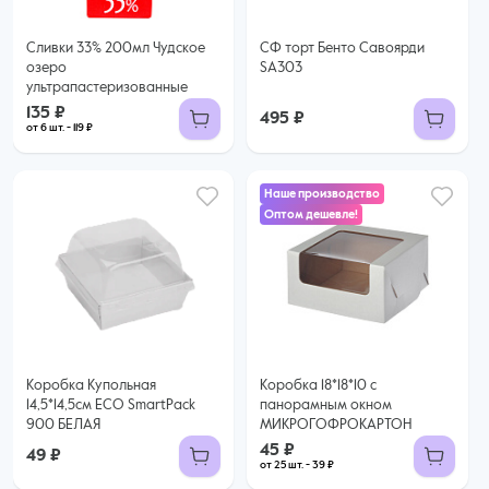
Сливки 33% 200мл Чудское
СФ торт Бенто Савоярди
озеро
SA303
ультрапастеризованные
135 ₽
495 ₽
от 6 шт. - 119 ₽
Наше производство
Оптом дешевле!
45 ₽
39 ₽ за шт. при заказе от 25 шт.
Купить оптом
Коробка Купольная
Коробка 18*18*10 с
14,5*14,5см ECO SmartPack
панорамным окном
900 БЕЛАЯ
МИКРОГОФРОКАРТОН
45 ₽
49 ₽
от 25 шт. - 39 ₽