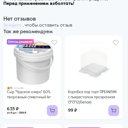
Перед применением взболтать!
Нет отзывов
Войдите
, чтобы оставить отзыв
Так же рекомендуем
Оптом дешевле!
635 ₽
599 ₽ за шт. при заказе от 6 шт.
Купить оптом
5
2 отзыва
Сыр "Чудское озеро" 60%
Коробка под торт ПРЕМИУМ
творожный сливочный 1кг.
с пьедесталом прозрачная
13*13*12(белая)
635 ₽
99 ₽
от 6 шт. - 599 ₽