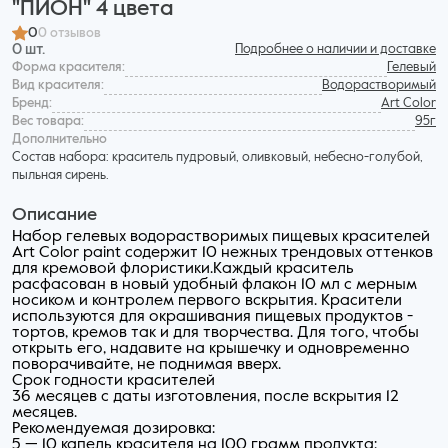
"ПИОН" 4 цвета
0
0 отзывов
0 шт.
Подробнее о наличии и доставке
Форма красителя:
Гелевый
Вид красителя:
Водорастворимый
Бренд:
Art Color
Вес товара:
95г
Дополнительнo
Состав набора: краситель пудровый, оливковый, небесно-голубой,
пыльная сирень.
Описание
Набор гелевых водорастворимых пищевых красителей
Art Color paint содержит 10 нежных трендовых оттенков
для кремовой флористики.Каждый краситель
расфасован в новый удобный флакон 10 мл с мерным
носиком и контролем первого вскрытия. Красители
используются для окрашивания пищевых продуктов -
тортов, кремов так и для творчества. Для того, чтобы
открыть его, надавите на крышечку и одновременно
поворачивайте, не поднимая вверх.
Срок годности красителей
36 месяцев с даты изготовления, после вскрытия 12
месяцев.
Рекомендуемая дозировка:
5 — 10 капель красителя на 100 грамм продукта;