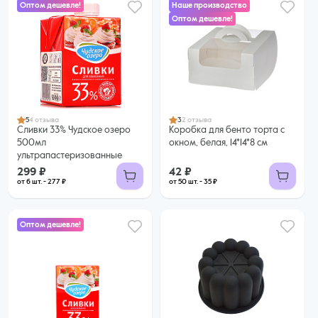
Оптом дешевле!
Наше производство
Оптом дешевле!
299 ₽
42 ₽
277 ₽ за шт. при заказе от 6 шт.
35 ₽ за шт. при заказе от 50 шт.
Купить оптом
Купить оптом
5
4 отзыва
3
2 отзыва
Сливки 33% Чудское озеро
Коробка для бенто торта с
500мл
окном, белая, 14*14*8 см
ультрапастеризованные
299 ₽
42 ₽
от 6 шт. - 277 ₽
от 50 шт. - 35 ₽
Оптом дешевле!
135 ₽
119 ₽ за шт. при заказе от 6 шт.
Купить оптом