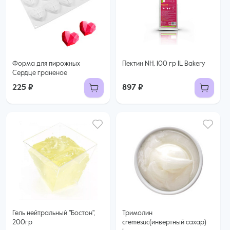
Форма для пирожных
Пектин NH, 100 гр IL Bakery
Сердце граненое
225 ₽
897 ₽
Гель нейтральный "Бостон",
Тримолин
200гр
cremesuc(инвертный сахар)