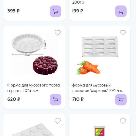
200гр
395 ₽
199 ₽
Форма для муссового торта
форма для муссовых
сердца, 20*3,5см
десертов "морковь", 29*17см
620 ₽
710 ₽