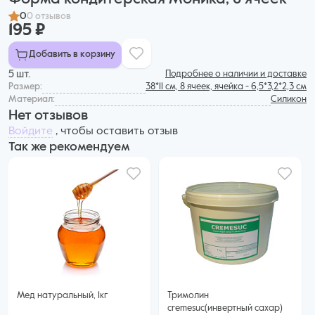
0
0 отзывов
195 ₽
Добавить в корзину
5 шт.
Подробнее о наличии и доставке
Размер:
38*11 см, 8 ячеек, ячейка - 6,5*3,2*2,3 см
Материал:
Силикон
Нет отзывов
Войдите
, чтобы оставить отзыв
Так же рекомендуем
Мед натуральный, 1кг
Тримолин
cremesuc(инвертный сахар)