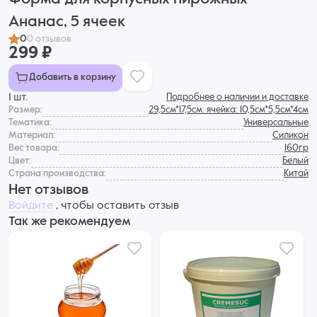
Ананас, 5 ячеек
0
0 отзывов
299 ₽
Добавить в корзину
1 шт.
Подробнее о наличии и доставке
Размер:
29,5см*17,5см. ячейка: 10,5см*5,5см*4см
Тематика:
Универсальные
Материал:
Силикон
Вес товара:
160гр
Цвет:
Белый
Страна производства:
Китай
Нет отзывов
Войдите
, чтобы оставить отзыв
Так же рекомендуем