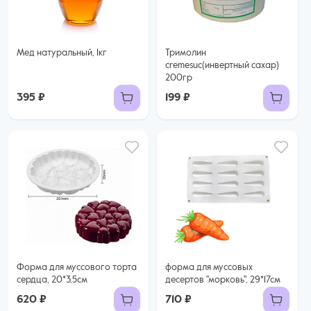
Мед натуральный, 1кг
Тримолин
cremesuc(инвертный сахар)
200гр
395 ₽
199 ₽
Форма для муссового торта
форма для муссовых
сердца, 20*3,5см
десертов "морковь", 29*17см
620 ₽
710 ₽