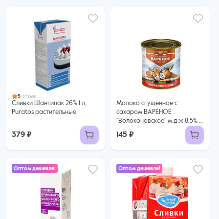
5
1 отзыв
Сливки Шантипак 26% 1 л,
Молоко сгущенное с
Puratos растительные
сахаром ВАРЕНОЕ
"Волоконовское" м.д.ж 8.5% ,
370 гр. ГОСТ
379 ₽
145 ₽
Оптом дешевле!
Оптом дешевле!
299 ₽
495 ₽
277 ₽ за шт. при заказе от 6 шт.
439 ₽ за шт. при заказе от 6 шт.