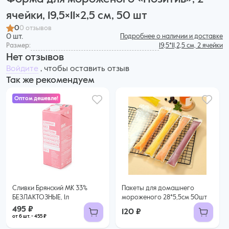
ячейки, 19,5×11×2,5 см, 50 шт
0
0 отзывов
0 шт.
Подробнее о наличии и доставке
Размер:
19,5*11,2,5 см, 2 ячейки
Нет отзывов
Войдите
, чтобы оставить отзыв
Так же рекомендуем
Оптом дешевле!
495 ₽
455 ₽ за шт. при заказе от 6 шт.
Купить оптом
Сливки Брянский МК 33%
Пакеты для домашнего
БЕЗЛАКТОЗНЫЕ, 1л
мороженого 28*5,5см 50шт
495 ₽
120 ₽
от 6 шт. - 455 ₽