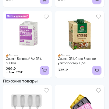
Оптом дешевле!
299 ₽
269 ₽ за шт. при заказе от 6 шт.
Купить оптом
5
1 отзыв
5
1 отзыв
Сливки Брянский МК 33%,
Сливки 33% Село Зеленое
500мл
ультрапастер. 0,5л
299 ₽
335 ₽
от 6 шт. - 269 ₽
Похожие товары