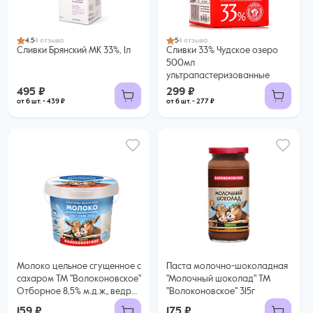
Купить оптом
Купить оптом
4.5
4 отзыва
5
4 отзыва
Сливки Брянский МК 33%, 1л
Сливки 33% Чудское озеро
500мл
ультрапастеризованные
495 ₽
299 ₽
от 6 шт. - 439 ₽
от 6 шт. - 277 ₽
Молоко цельное сгущенное с
Паста молочно-шоколадная
сахаром ТМ "Волоконовское"
"Молочный шоколад" ТМ
Отборное 8,5% м.д.ж„ ведро
"Волоконовское" 315г
400 гр ГОСТ
159 ₽
175 ₽