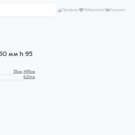
Профиль
Избранное
Корзина
50 мм h 95
35см, h95см
620гр