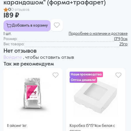
карандашом" (форма+трафарет)
0
0 отзывов
189 ₽
Добавить в корзину
1 шт.
Подробнее о наличии и доставке
Размер:
13*9,5см
Вес товара:
25гр
Нет отзывов
Войдите
, чтобы оставить отзыв
Так же рекомендуем
Наше производство
Оптом дешевле!
20 ₽
18 ₽ за шт. при заказе от 50 шт.
Купить оптом
Il айсинг 1кг.
Коробка 15*15*4см белая с