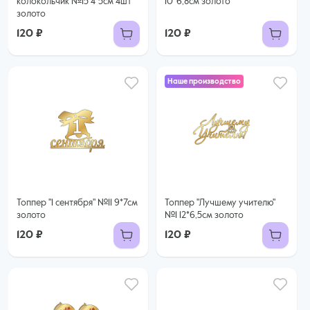
колокольчик №15 4*5см 4шт
10*6,8см золото
золото
120 ₽
120 ₽
Наше производство
Топпер "1 сентября" №11 9*7см
Топпер "Лучшему учителю"
золото
№1 12*6,5см золото
120 ₽
120 ₽