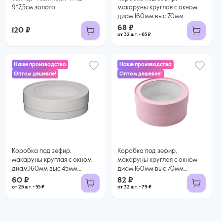
9*7,5см золото
макаруны круглая с окном
диам.160мм выс 70мм
(БЕЛАЯ)
68 ₽
120 ₽
от 32 шт. - 65 ₽
Наше производство
Наше производство
Оптом дешевле!
Оптом дешевле!
60 ₽
82 ₽
55 ₽ за шт. при заказе от 25 шт.
79 ₽ за шт. при заказе от 32 шт.
Купить оптом
Купить оптом
Коробка под зефир,
Коробка под зефир,
макаруны круглая с окном
макаруны круглая с окном
диам.160мм выс 45мм
диам.160мм выс 70мм
(БЕЛАЯ)
(СВЕТЛО РОЗОВАЯ)
60 ₽
82 ₽
от 25 шт. - 55 ₽
от 32 шт. - 79 ₽