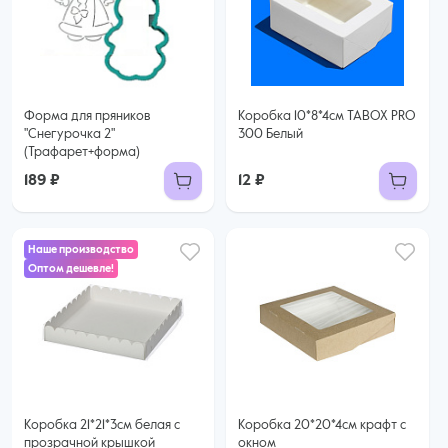
Форма для пряников
Коробка 10*8*4см TABOX PRO
"Снегурочка 2"
300 Белый
(Трафарет+форма)
189 ₽
12 ₽
Наше производство
Оптом дешевле!
28 ₽
25 ₽ за шт. при заказе от 50 шт.
Купить оптом
Коробка 21*21*3см белая с
Коробка 20*20*4см крафт с
прозрачной крышкой
окном