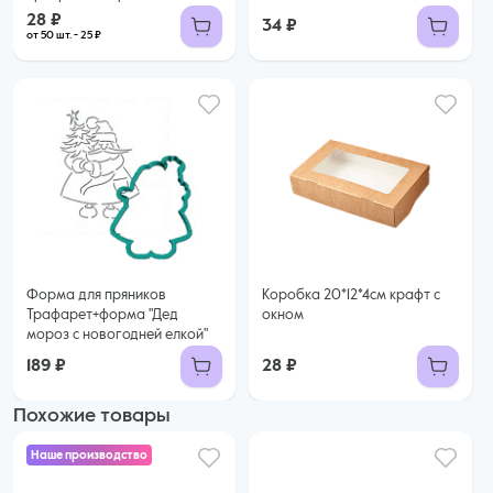
28 ₽
34 ₽
от 50 шт. - 25 ₽
Форма для пряников
Коробка 20*12*4см крафт с
Трафарет+форма "Дед
окном
мороз с новогодней елкой"
189 ₽
28 ₽
Похожие товары
Наше производство