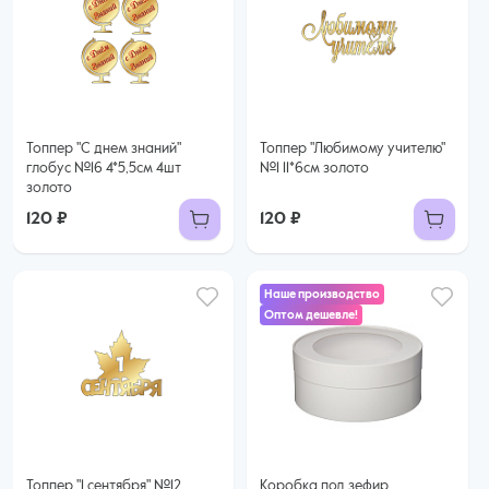
Топпер "С днем знаний"
Топпер "Любимому учителю"
глобус №16 4*5,5см 4шт
№1 11*6см золото
золото
120 ₽
120 ₽
Наше производство
Оптом дешевле!
68 ₽
65 ₽ за шт. при заказе от 32 шт.
Купить оптом
Топпер "1 сентября" №12
Коробка под зефир,