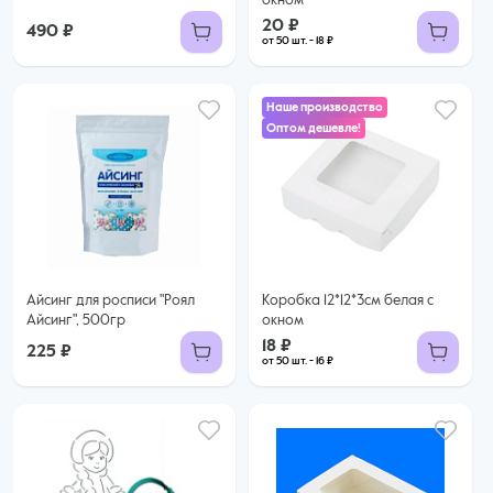
окном
20 ₽
490 ₽
от 50 шт. - 18 ₽
Наше производство
Оптом дешевле!
18 ₽
16 ₽ за шт. при заказе от 50 шт.
Купить оптом
Айсинг для росписи "Роял
Коробка 12*12*3см белая с
Айсинг", 500гр
окном
18 ₽
225 ₽
от 50 шт. - 16 ₽