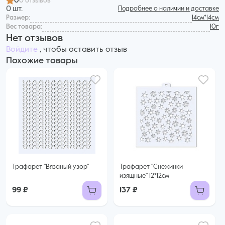
0
0 отзывов
0 шт.
Подробнее о наличии и доставке
Размер:
14см*14см
Вес товара:
10г
Нет отзывов
Войдите
, чтобы оставить отзыв
Похожие товары
Трафарет "Вязаный узор"
Трафарет "Снежинки
изящные" 12*12см
99 ₽
137 ₽