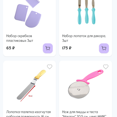
Набор скребков
Набор лопаток для декора,
пластиковых 3шт
3шт
65 ₽
175 ₽
Лопатка-палетка изогнутая
Нож для пиццы и теста
рабочая поверхность 16 см
"Наклон" 20,5 см, цвет МИКС