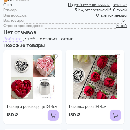
0
0 отзывов
0 шт.
Подробнее о наличии и доставке
Размер:
5,1см, отверствие:d1,5, 6 лучей
Вид насадки:
Открытая звезда
Вес товара:
15г
Страна производства:
Китай
Нет отзывов
Войдите
, чтобы оставить отзыв
Похожие товары
Насадка роза сердце D4.4см
Насадка роза D4.4см
180 ₽
180 ₽