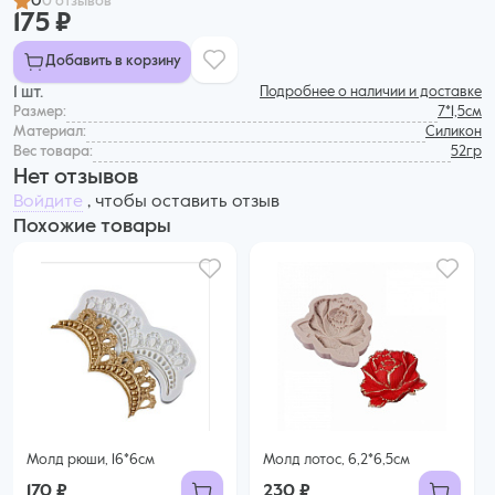
0
0 отзывов
175 ₽
Добавить в корзину
1 шт.
Подробнее о наличии и доставке
Размер:
7*1,5см
Материал:
Силикон
Вес товара:
52гр
Нет отзывов
Войдите
, чтобы оставить отзыв
Похожие товары
Молд рюши, 16*6см
Молд лотос, 6,2*6,5см
170 ₽
230 ₽