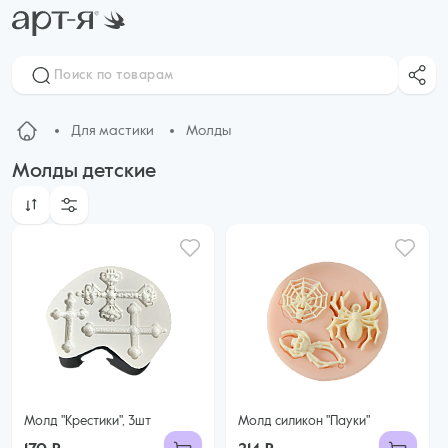
Для мастики
Молды
Молды детские
Молд "Крестики", 3шт
Молд силикон "Пауки"