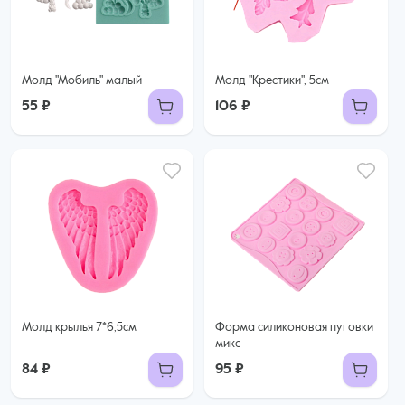
Молд "Мобиль" малый
Молд "Крестики", 5см
55 ₽
106 ₽
Молд крылья 7*6,5см
Форма силиконовая пуговки
микс
84 ₽
95 ₽