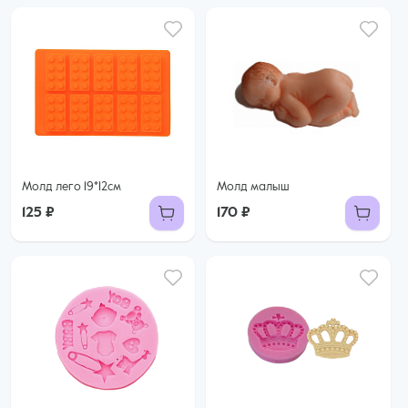
Молд лего 19*12см
Молд малыш
125 ₽
170 ₽