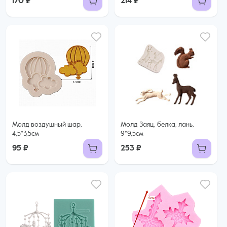
170 ₽
214 ₽
Молд воздушный шар,
Молд Заяц, белка, лань,
4,5*3,5см
9*9,5см
95 ₽
253 ₽