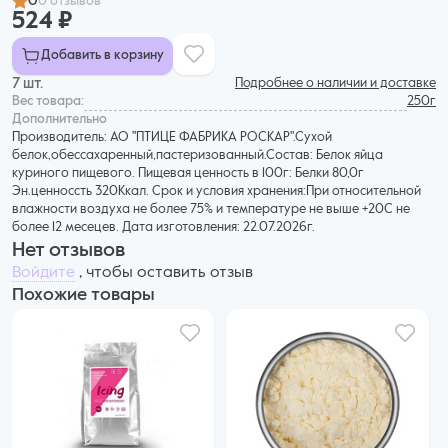
0
0 отзывов
524 ₽
Добавить в корзину
7 шт.
Подробнее о наличии и доставке
Вес товара:
250г
Дополнительнo
Производитель: АО "ПТИЦЕ ФАБРИКА РОСКАР".Сухой
белок,обессахаренный,пастеризованный.Состав: Белок яйца
куриного пищевого. Пищевая ценность в 100г: Белки 80,0г
Эн.ценноссть 320Ккал. Срок и условия хранения:При относительной
влажности воздуха не более 75% и температуре не выше +20С не
более 12 месецев. Дата изготовления: 22.07.2026г.
Нет отзывов
Войдите
, чтобы оставить отзыв
Похожие товары