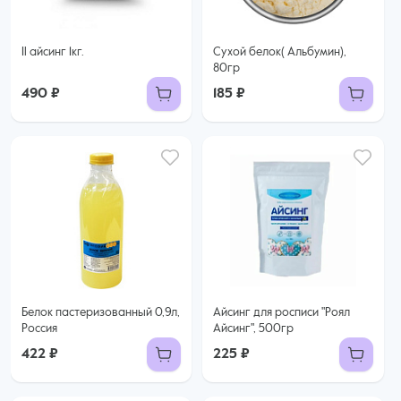
Il айсинг 1кг.
Сухой белок( Альбумин),
80гр
490 ₽
185 ₽
Белок пастеризованный 0,9л,
Айсинг для росписи "Роял
Россия
Айсинг", 500гр
422 ₽
225 ₽