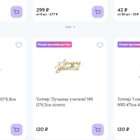
299 ₽
42 ₽
от 6 шт. - 277 ₽
от 50 шт. - 35 ₽
Наше производство
Наше произ
Топпер "Лучшему учителю" №1
Топпер "1 сентября" колокольчик
12*6,5см золото
№15 4*5см 
120 ₽
120 ₽