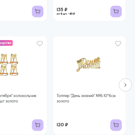
135 ₽
от 6 шт. - 119 ₽
водство
Топпер "День знаний" №6 10*6см
4шт золото
золото
120 ₽