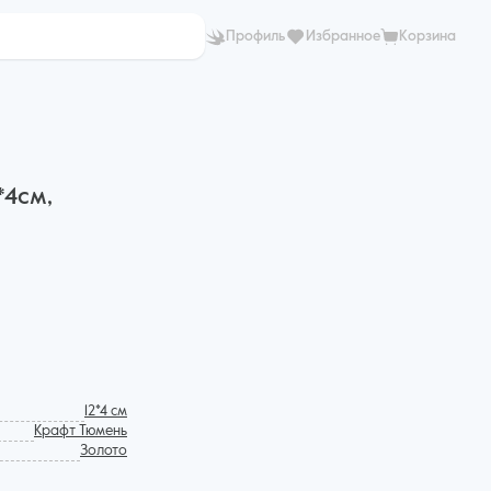
Профиль
Избранное
Корзина
*4см,
12*4 см
Крафт Тюмень
Золото