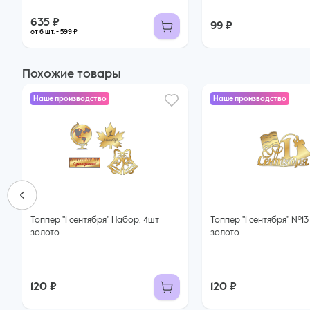
635 ₽
99 ₽
от 6 шт. - 599 ₽
Похожие товары
Наше производство
Наше производство
Топпер "1 сентября" Набор, 4шт
Топпер "1 сентября" №13 10*6,8см
золото
золото
120 ₽
120 ₽