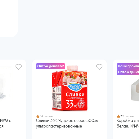
Оптом дешевле!
Наше произ
Оптом дешев
5
4 отзыва
3
2 отзыва
МИУМ с
Сливки 33% Чудское озеро 500мл
Коробка для
ая
ультрапастеризованные
белая, 14*14