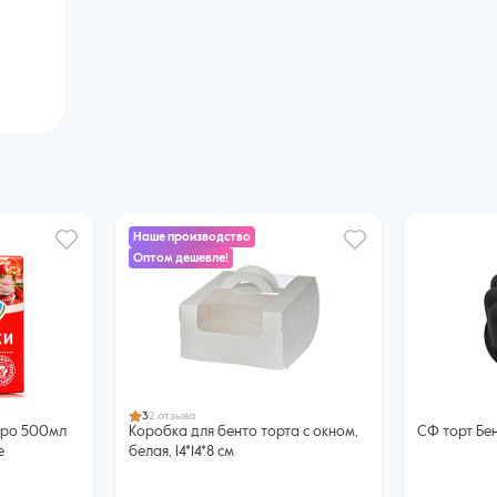
Наше производство
Оптом дешевле!
3
2 отзыва
еро 500мл
Коробка для бенто торта с окном,
СФ торт Бе
е
белая, 14*14*8 см