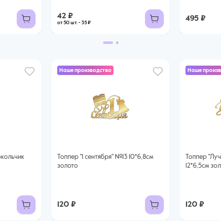
42 ₽
495 ₽
от 50 шт. - 35 ₽
Наше производство
Наше произ
Топпер "1 сентября" №13 10*6,8см
Топпер "Лучшему учителю" №1
золото
12*6,5см зо
120 ₽
120 ₽