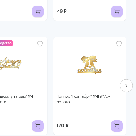
49 ₽
водство
Топпер "1 сентября" №11 9*7см
лото
золото
120 ₽