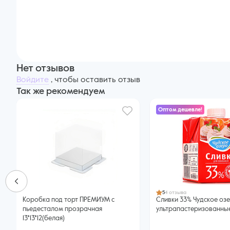
Нет отзывов
Войдите
, чтобы оставить отзыв
Так же рекомендуем
Оптом дешевле!
5
4 отзыва
Коробка под торт ПРЕМИУМ с
Сливки 33% Чудское оз
пьедесталом прозрачная
ультрапастеризованны
13*13*12(белая)