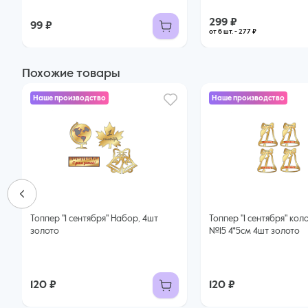
299 ₽
99 ₽
от 6 шт. - 277 ₽
Похожие товары
Наше производство
Наше производство
Топпер "1 сентября" Набор, 4шт
Топпер "1 сентября" колокольчик
золото
№15 4*5см 4шт золото
120 ₽
120 ₽