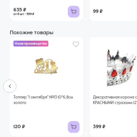
635 ₽
99 ₽
от 6 шт. - 599 ₽
Похожие товары
Наше производство
Топпер "1 сентября" №13 10*6,8см
Декоративная корона 
золото
КРАСНЫМИ стразами 12
120 ₽
399 ₽