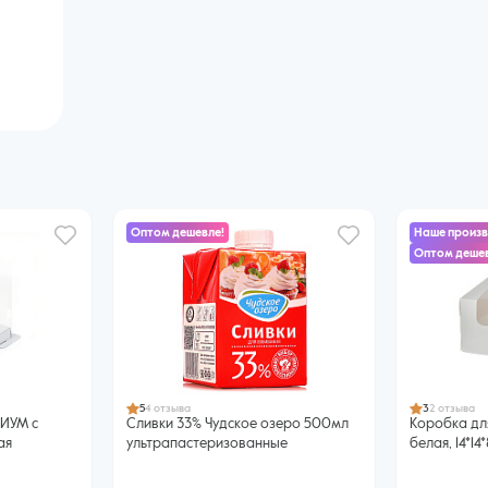
Оптом дешевле!
Наше произ
Оптом дешев
5
4 отзыва
3
2 отзыва
МИУМ с
Сливки 33% Чудское озеро 500мл
Коробка для
ая
ультрапастеризованные
белая, 14*14