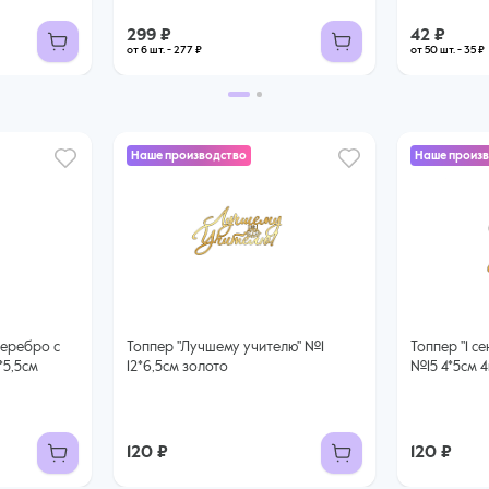
299 ₽
42 ₽
от 6 шт. - 277 ₽
от 50 шт. - 35 ₽
Наше производство
Наше произ
серебро с
Топпер "Лучшему учителю" №1
Топпер "1 сентября" колокольчик
*5,5см
12*6,5см золото
№15 4*5см 
120 ₽
120 ₽