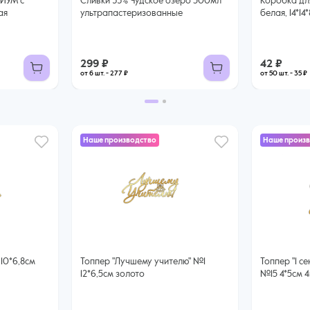
МИУМ с
Сливки 33% Чудское озеро 500мл
Коробка для
ая
ультрапастеризованные
белая, 14*14
299 ₽
42 ₽
от 6 шт. - 277 ₽
от 50 шт. - 35 ₽
Наше производство
Наше произ
Топпер "Лучшему учителю" №1
Топпер "1 сентября" колокольчик
12*6,5см золото
№15 4*5см 