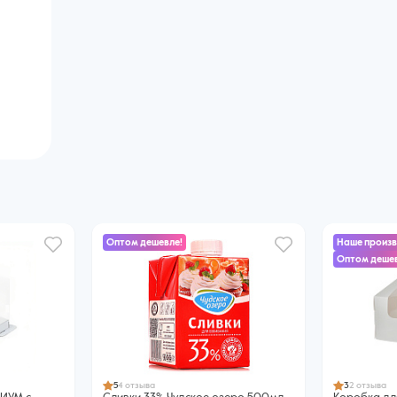
Оптом дешевле!
Наше произ
Оптом дешев
5
4 отзыва
3
2 отзыва