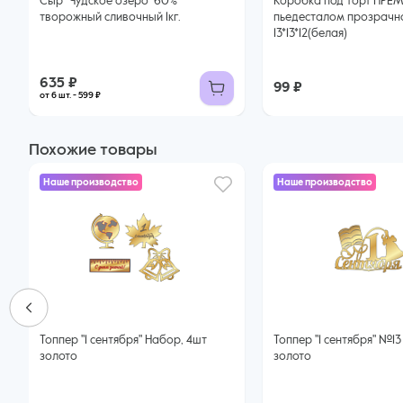
Сыр "Чудское озеро" 60%
Коробка под торт ПРЕ
творожный сливочный 1кг.
пьедесталом прозрачн
13*13*12(белая)
635 ₽
99 ₽
от 6 шт. - 599 ₽
Похожие товары
Наше производство
Наше производство
Топпер "1 сентября" Набор, 4шт
Топпер "1 сентября" №13 10*6,8см
золото
золото