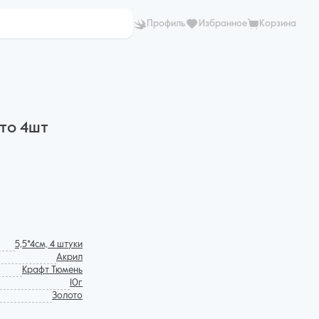
Профиль
Избранное
Корзина
ото 4шт
5,5*4см, 4 штуки
Акрил
Крафт Тюмень
10г
Золото