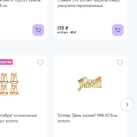
 бенто торта с окном,
Сливки 33% 200мл Чудское озеро
*8 см
ультрапастеризованные
135 ₽
от 6 шт. - 119 ₽
водство
Топпер "День знаний" №6 10*6см
4шт золото
золото