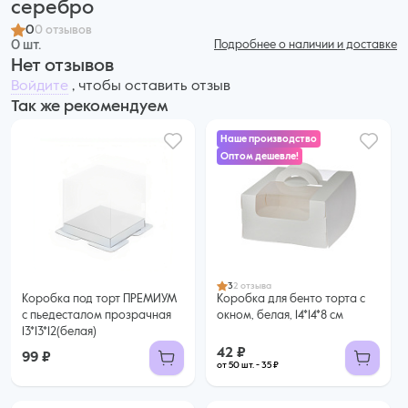
серебро
0
0 отзывов
0 шт.
Подробнее о наличии и доставке
Нет отзывов
Войдите
, чтобы оставить отзыв
Так же рекомендуем
Наше производство
Оптом дешевле!
42 ₽
35 ₽ за шт. при заказе от 50 шт.
Купить оптом
3
2 отзыва
Коробка под торт ПРЕМИУМ
Коробка для бенто торта с
с пьедесталом прозрачная
окном, белая, 14*14*8 см
13*13*12(белая)
42 ₽
99 ₽
от 50 шт. - 35 ₽