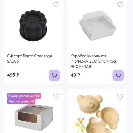
СФ торт Бенто Савоярди
Коробка Купольная
SA303
14,5*14,5см ECO SmartPack
900 БЕЛАЯ
495 ₽
49 ₽
Наше производство
Оптом дешевле!
45 ₽
39 ₽ за шт. при заказе от 25 шт.
Купить оптом