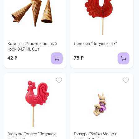
Вафельный рожок ровный
Леденец "Петушок mix"
край D4,7 H11, 6шт
42 ₽
75 ₽
Глазурь. Топпер "Петушок
Глазурь "Зайка Маша с