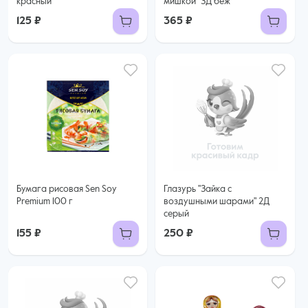
красный"
мишкой" ЗД беж
125 ₽
365 ₽
Бумага рисовая Sen Soy
Глазурь "Зайка с
Premium 100 г
воздушными шарами" 2Д
серый
155 ₽
250 ₽