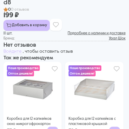
d8
0
0 отзывов
199 ₽
Добавить в корзину
11 шт.
Подробнее о наличии и доставке
Бренд:
Урал Шок
Нет отзывов
Войдите
, чтобы оставить отзыв
Так же рекомендуем
Наше производство
Наше производство
Оптом дешевле!
Оптом дешевле!
73 ₽
72 ₽
60 ₽ за шт. при заказе от 25 шт.
68 ₽ за шт. при заказе от 50 шт.
Купить оптом
Купить оптом
Коробка для 12 капкейков
Коробка для 12 капкейков с
окно микрогофрокартон
пластиковой крышкой