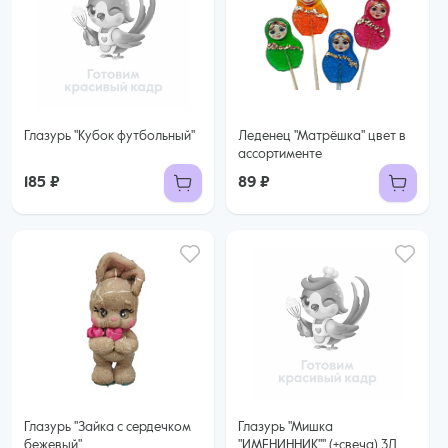
Глазурь "Кубок футбольный"
Леденец "Матрёшка" цвет в
ассортименте
185 ₽
89 ₽
Глазурь "Зайка с сердечком
Глазурь "Мишка
бежевый"
"ИМЕНИННИК"" (+свеча) 3Д