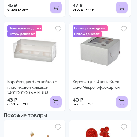
45 ₽
47 ₽
от 25 шт. - 39 ₽
от 50 шт. - 44 ₽
Наше производство
Наше производство
Оптом дешевле!
Оптом дешевле!
40 ₽
43 ₽
35 ₽ за шт. при заказе от 25 шт.
Купить оптом
39 ₽ за шт. при заказе от 50 шт.
Купить оптом
Коробка для 3 капкейков с
Коробка для 4 капкейков
пластиковой крышкой
окно Микрогофрокартон
240*100*100 мм БЕЛАЯ
43 ₽
40 ₽
от 50 шт. - 39 ₽
от 25 шт. - 35 ₽
Похожие товары