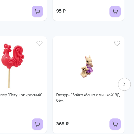
95 ₽
ппер "Петушок красный"
Глазурь "Зайка Маша с мишкой" ЗД
беж
365 ₽