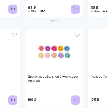
68 ₽
35 ₽
от 50 шт. - 60 ₽
от 50 шт. - 32 ₽
Цветок из вафельной бумаги, цвет
Глазурь. То
микс, d8
199 ₽
125 ₽