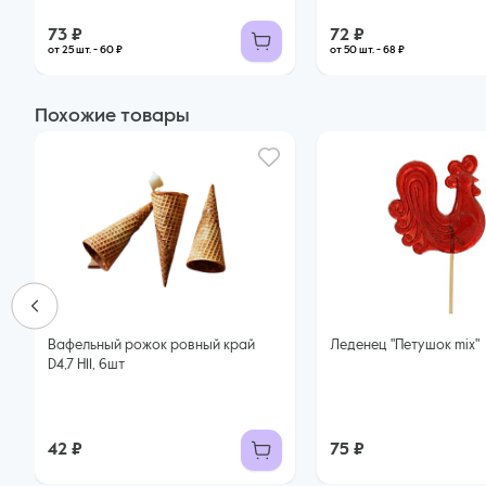
73 ₽
72 ₽
от 25 шт. - 60 ₽
от 50 шт. - 68 ₽
Похожие товары
Вафельный рожок ровный край
Леденец "Петушок mix"
D4,7 H11, 6шт
42 ₽
75 ₽