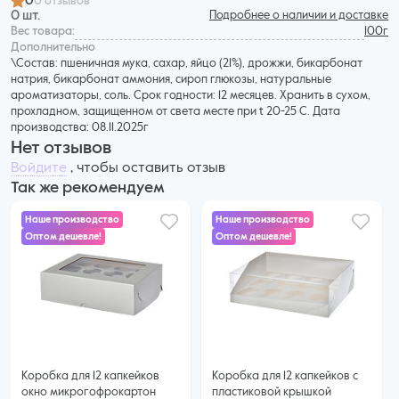
0
0 отзывов
0 шт.
Подробнее о наличии и доставке
Вес товара:
100г
Дополнительнo
\Состав: пшеничная мука, сахар, яйцо (21%), дрожжи, бикарбонат
натрия, бикарбонат аммония, сироп глюкозы, натуральные
ароматизаторы, соль. Срок годности: 12 месяцев. Хранить в сухом,
прохладном, защищенном от света месте при t 20-25 С. Дата
производства: 08.11.2025г
Нет отзывов
Войдите
, чтобы оставить отзыв
Так же рекомендуем
Наше производство
Наше производство
Оптом дешевле!
Оптом дешевле!
73 ₽
72 ₽
60 ₽ за шт. при заказе от 25 шт.
68 ₽ за шт. при заказе от 50 шт.
Купить оптом
Купить оптом
Коробка для 12 капкейков
Коробка для 12 капкейков с
окно микрогофрокартон
пластиковой крышкой