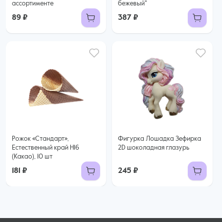
ассортименте
бежевый"
89 ₽
387 ₽
Рожок «Стандарт»,
Фигурка Лошадка Зефирка
Естественный край H16
2D шоколадная глазурь
(Какао), 10 шт
181 ₽
245 ₽