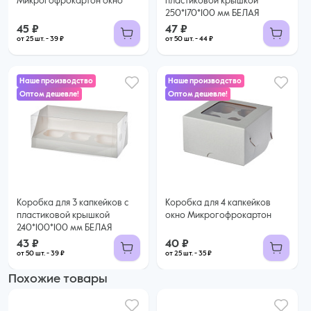
Микрогофрокартон окно
пластиковой крышкой
250*170*100 мм БЕЛАЯ
45 ₽
47 ₽
от 25 шт. - 39 ₽
от 50 шт. - 44 ₽
Наше производство
Наше производство
Оптом дешевле!
Оптом дешевле!
40 ₽
43 ₽
35 ₽ за шт. при заказе от 25 шт.
Купить оптом
39 ₽ за шт. при заказе от 50 шт.
Купить оптом
Коробка для 3 капкейков с
Коробка для 4 капкейков
пластиковой крышкой
окно Микрогофрокартон
240*100*100 мм БЕЛАЯ
43 ₽
40 ₽
от 50 шт. - 39 ₽
от 25 шт. - 35 ₽
Похожие товары