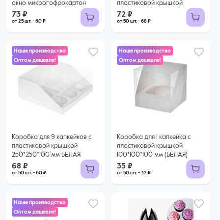
окно микрогофрокартон
пластиковой крышкой
73 ₽
72 ₽
от 25 шт. - 60 ₽
от 50 шт. - 68 ₽
Наше производство
Наше производство
Оптом дешевле!
Оптом дешевле!
68 ₽
35 ₽
60 ₽ за шт. при заказе от 50 шт.
32 ₽ за шт. при заказе от 50 шт.
Купить оптом
Купить оптом
Коробка для 9 капкейков с
Коробка для 1 капкейка с
пластиковой крышкой
пластиковой крышкой
250*250*100 мм БЕЛАЯ
100*100*100 мм (БЕЛАЯ)
68 ₽
35 ₽
от 50 шт. - 60 ₽
от 50 шт. - 32 ₽
Наше производство
Оптом дешевле!