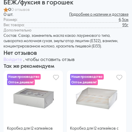
БЕЖ/фуксия в горошек
0
0 отзывов
0 шт.
Подробнее о наличии и доставке
Размер:
6,5см
Вес товара:
95г
Дополнительнo
Состав: Сахар, заменитель масла какао лауринового типа,
сыворотка молочная сухая, эмульгатор лецитин (Е322), ванилин,
концентрированное молоко, краситель пищевой (E133).
Нет отзывов
Войдите
, чтобы оставить отзыв
Так же рекомендуем
Наше производство
Наше производство
Оптом дешевле!
Оптом дешевле!
73 ₽
72 ₽
60 ₽ за шт. при заказе от 25 шт.
68 ₽ за шт. при заказе от 50 шт.
Купить оптом
Купить оптом
Коробка для 12 капкейков
Коробка для 12 капкейков с