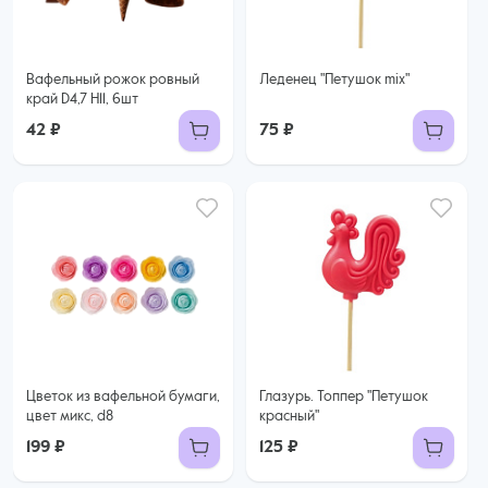
Вафельный рожок ровный
Леденец "Петушок mix"
край D4,7 H11, 6шт
42 ₽
75 ₽
Цветок из вафельной бумаги,
Глазурь. Топпер "Петушок
цвет микс, d8
красный"
199 ₽
125 ₽