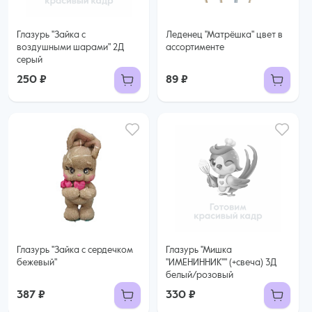
Глазурь "Зайка с
Леденец "Матрёшка" цвет в
воздушными шарами" 2Д
ассортименте
серый
250 ₽
89 ₽
Глазурь "Зайка с сердечком
Глазурь "Мишка
бежевый"
"ИМЕНИННИК"" (+свеча) 3Д
белый/розовый
387 ₽
330 ₽