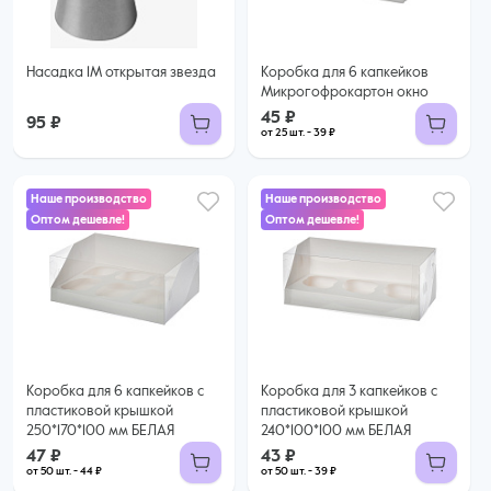
Купить оптом
Насадка 1М открытая звезда
Коробка для 6 капкейков
Микрогофрокартон окно
45 ₽
95 ₽
от 25 шт. - 39 ₽
Наше производство
Наше производство
Оптом дешевле!
Оптом дешевле!
47 ₽
43 ₽
44 ₽ за шт. при заказе от 50 шт.
39 ₽ за шт. при заказе от 50 шт.
Купить оптом
Купить оптом
Коробка для 6 капкейков с
Коробка для 3 капкейков с
пластиковой крышкой
пластиковой крышкой
250*170*100 мм БЕЛАЯ
240*100*100 мм БЕЛАЯ
47 ₽
43 ₽
от 50 шт. - 44 ₽
от 50 шт. - 39 ₽