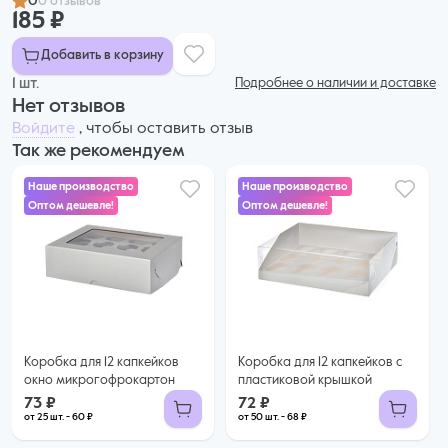
0
0 отзывов
185 ₽
Добавить в корзину
1 шт.
Подробнее о наличии и доставке
Нет отзывов
Войдите
, чтобы оставить отзыв
Так же рекомендуем
Наше производство
Наше производство
Оптом дешевле!
Оптом дешевле!
73 ₽
72 ₽
60 ₽ за шт. при заказе от 25 шт.
68 ₽ за шт. при заказе от 50 шт.
Купить оптом
Купить оптом
Коробка для 12 капкейков
Коробка для 12 капкейков с
окно микрогофрокартон
пластиковой крышкой
73 ₽
72 ₽
от 25 шт. - 60 ₽
от 50 шт. - 68 ₽