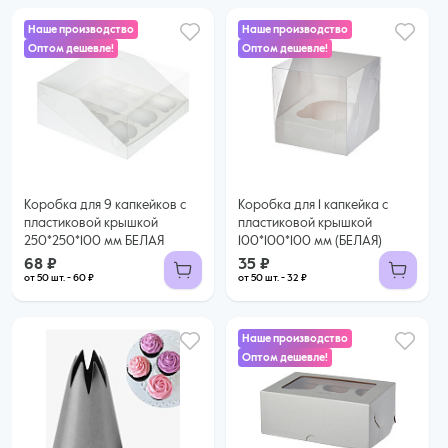
Наше производство
Наше производство
Оптом дешевле!
Оптом дешевле!
68 ₽
35 ₽
60 ₽ за шт. при заказе от 50 шт.
32 ₽ за шт. при заказе от 50 шт.
Купить оптом
Купить оптом
Коробка для 9 капкейков с
Коробка для 1 капкейка с
пластиковой крышкой
пластиковой крышкой
250*250*100 мм БЕЛАЯ
100*100*100 мм (БЕЛАЯ)
68 ₽
35 ₽
от 50 шт. - 60 ₽
от 50 шт. - 32 ₽
Наше производство
Оптом дешевле!
45 ₽
39 ₽ за шт. при заказе от 25 шт.